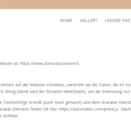
m
HOME
GALLERY
UNSERE PAR
ebsite ist: https://www.domuslucisrome.it.
tare auf der Website schreiben, sammeln wir die Daten, die im 
-String (damit wird der Browser identifiziert), um die Erkennung vo
te Zeichenfolge erstellt (auch Hash genannt) und dem Gravatar-Diens
vatar-Dienstes finden Sie hier: https://automattic.com/privacy/. Na
s sichtbar.