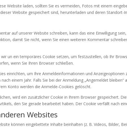
ese Website laden, sollten Sie es vermeiden, Fotos mit einem eingeb
dieser Website gespeichert sind, herunterladen und deren Standort-I
tar auf unserer Website schreiben, kann das eine Einwilligung sein
unktion, damit Sie nicht, wenn Sie einen weiteren Kommentar schreibe
wir un ein temporäres Cookie setzen, um festzustellen, ob Ihr Brows
fen, wenn Sie Ihren Browser schließen.
1 / 1
Alle Au
ies einrichten, um Ihre Anmeldeinformationen und Anzeigeoptionen z
 nach einem Jahr. Falls Sie bei der Anmeldung „Angemeldet bleiben
Laden...
Ihrem Konto werden die Anmelde-Cookies gelöscht.
tlichen, wird ein zusätzlicher Cookie in Ihrem Browser gespeichert. 
rtikels, den Sie gerade bearbeitet haben. Der Cookie verfällt nach ei
Verfügbarkeit & Preise
 anderen Websites
bsite können eingebettete Inhalte beinhalten (z. B. Videos, Bilder, Be