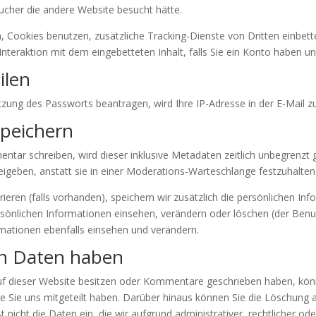
sucher die andere Website besucht hätte.
Cookies benutzen, zusätzliche Tracking-Dienste von Dritten einbette
r Interaktion mit dem eingebetteten Inhalt, falls Sie ein Konto haben 
ilen
zung des Passworts beantragen, wird Ihre IP-Adresse in der E-Mail zu
speichern
tar schreiben, wird dieser inklusive Metadaten zeitlich unbegrenzt g
geben, anstatt sie in einer Moderations-Warteschlange festzuhalten
rieren (falls vorhanden), speichern wir zusätzlich die persönlichen Inf
ersönlichen Informationen einsehen, verändern oder löschen (der Ben
mationen ebenfalls einsehen und verändern.
en Daten haben
uf dieser Website besitzen oder Kommentare geschrieben haben, kön
 die Sie uns mitgeteilt haben. Darüber hinaus können Sie die Löschung
t nicht die Daten ein, die wir aufgrund administrativer, rechtlicher o