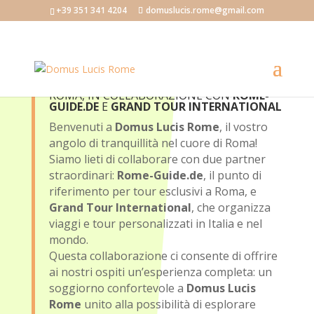
+39 351 341 4204
domuslucis.rome@gmail.com
DOMUS LUCIS ROME
IL RIFUGIO IDEALE A
ROMA, IN COLLABORAZIONE CON
ROME-
GUIDE.DE
E
GRAND TOUR INTERNATIONAL
Benvenuti a
Domus Lucis Rome
, il vostro
angolo di tranquillità nel cuore di Roma!
Siamo lieti di collaborare con due partner
straordinari:
Rome-Guide.de
, il punto di
riferimento per tour esclusivi a Roma, e
Grand Tour International
, che organizza
viaggi e tour personalizzati in Italia e nel
mondo.
Questa collaborazione ci consente di offrire
ai nostri ospiti un’esperienza completa: un
soggiorno confortevole a
Domus Lucis
Rome
unito alla possibilità di esplorare